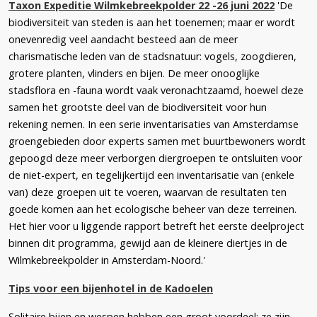
Taxon Expeditie Wilmkebreekpolder 22 -26 juni 2022
'De
biodiversiteit van steden is aan het toenemen; maar er wordt
onevenredig veel aandacht besteed aan de meer
charismatische leden van de stadsnatuur: vogels, zoogdieren,
grotere planten, vlinders en bijen. De meer onooglijke
stadsflora en -fauna wordt vaak veronachtzaamd, hoewel deze
samen het grootste deel van de biodiversiteit voor hun
rekening nemen. In een serie inventarisaties van Amsterdamse
groengebieden door experts samen met buurtbewoners wordt
gepoogd deze meer verborgen diergroepen te ontsluiten voor
de niet-expert, en tegelijkertijd een inventarisatie van (enkele
van) deze groepen uit te voeren, waarvan de resultaten ten
goede komen aan het ecologische beheer van deze terreinen.
Het hier voor u liggende rapport betreft het eerste deelproject
binnen dit programma, gewijd aan de kleinere diertjes in de
Wilmkebreekpolder in Amsterdam-Noord.'
Tips voor een bijenhotel in de Kadoelen
Solitaire bijen en wespen hebben een groot voordeel: ze zijn