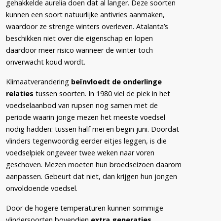
gehakkelde aurelia doen dat al langer. Deze soorten
kunnen een soort natuurlijke antivries aanmaken,
waardoor ze strenge winters overleven. Atalanta’s
beschikken niet over die eigenschap en lopen
daardoor meer risico wanneer de winter toch
onverwacht koud wordt.
Klimaatverandering
beïnvloedt de onderlinge
relaties
tussen soorten. In 1980 viel de piek in het
voedselaanbod van rupsen nog samen met de
periode waarin jonge mezen het meeste voedsel
nodig hadden: tussen half mei en begin juni. Doordat
vlinders tegenwoordig eerder eitjes leggen, is die
voedselpiek ongeveer twee weken naar voren
geschoven. Mezen moeten hun broedseizoen daarom
aanpassen. Gebeurt dat niet, dan krijgen hun jongen
onvoldoende voedsel.
Door de hogere temperaturen kunnen sommige
vlindersoorten bovendien
extra generaties