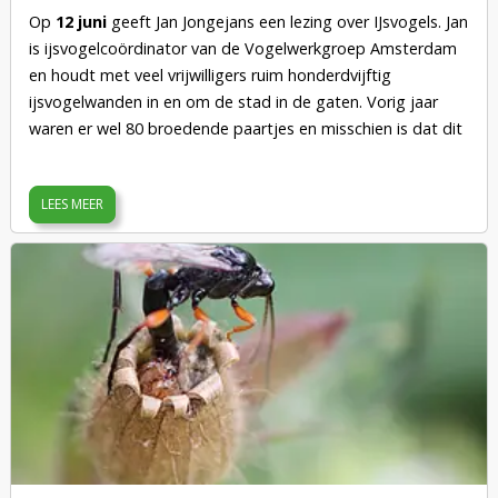
Op
12 juni
geeft Jan Jongejans een lezing over IJsvogels. Jan
is ijsvogelcoördinator van de Vogelwerkgroep Amsterdam
en houdt met veel vrijwilligers ruim honderdvijftig
ijsvogelwanden in en om de stad in de gaten. Vorig jaar
waren er wel 80 broedende paartjes en misschien is dat dit
jaar wel weer meer, want de afgelopen winter was weer vrij
mild. De ijsvogel doet het heel goed in Amsterdam.
LEES MEER
Wil je meer te weten komen over dit juweeltje dat je soms
zelf hier in de buurt kunt zien, kom dan op
donderdagavond 12 juni om 20:00 uur naar de kantine
van Tuinpark de Bongerd, Kadoelenpad 21 in
Amsterdam.
Inloop vanaf 19:30 uur. Zijn lezing duurt
ongeveer 1 - 1,5 uur.
De entree is gratis, maar wel graag eerst aanmelden via de
mail shreyas_de_jong@hotmail.com. (Dan weten we
hoeveel mensen er komen.)