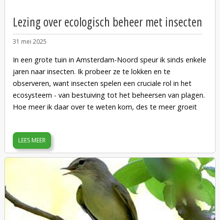
Henk van Alst
Lezing over ecologisch beheer met insecten
31 mei 2025
In een grote tuin in Amsterdam-Noord speur ik sinds enkele
jaren naar insecten. Ik probeer ze te lokken en te
observeren, want insecten spelen een cruciale rol in het
ecosysteem - van bestuiving tot het beheersen van plagen.
Hoe meer ik daar over te weten kom, des te meer groeit
mijn fascinatie. Ik vertel hoe je met natuurlijk tuinieren (o.a.
meer inheemse planten laten staan of zelf te kweken en
LEES MEER
geen gif gebruiken) helpt om een gezonde balans te
creëren in je tuin en verschillende soorten vliegen, wantsen,
libellen, sprinkhanen, kevers en vooral wespen kunt
aantrekken, die onze concurrenten in toom proberen te
houden.
De lezing duurt tussen 45 en 60 minuten. Daarna wandel ik