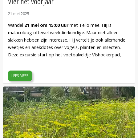
Vier het voorjaar
21 mei 2025
Wandel
21 mei om 15:00 uur
met Tello mee. Hij is
malacoloog oftewel weekdierkundige. Maar niet alleen
slakken hebben zijn interesse. Hij vertelt je ook allerhande
weetjes en anekdotes over vogels, planten en insecten.
Deze excursie start op het voetbalveldje Vishoekerpad,
Amsterdam (zie kaartje). Doe stevige schoenen aan en
neem je verrekijker mee.
LEES MEER
Lees ook zijn verslag van
de Quickscan
op 11 april 2024.
Deze activiteit is gratis, maar meldt je van te voren aan bij
info@kadoelerscheg.nl
, dan weten we ongeveer hoe groot
de groep wordt.