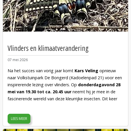
Ontdek de gigantische (verborgen) diversiteit, leer ze
herkennen en leer over hun levens. Daarna gaan we het veld
in en kijken we welke zweefvliegen (en diertjes die erop
lijken) we tegen kunnen komen.
Tip: Neem een leesbril en/of loepje mee!
Vlinders en klimaatverandering
07 mei 2026
Na het succes van vorig jaar komt
Kars Veling
opnieuw
naar Volkstuinpark De Bongerd (Kadoelenpad 21) voor een
inspirerende lezing over vlinders. Op
donderdagavond 28
mei van 19.30 tot ca. 20.45 uur
neemt hij je mee in de
fascinerende wereld van deze kleurrijke insecten. Dit keer
staat één vraag centraal: wat betekent klimaatverandering
voor vlindersoorten en hun aantallen? Een actueel en
LEES MEER
boeiend onderwerp dat je met andere ogen naar de natuur
laat kijken. Of je nu al veel weet over vlinders of gewoon