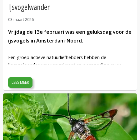
IJsvogelwanden
03 maart 2026
Vrijdag de 13e februari was een geluksdag voor de
ijsvogels in Amsterdam-Noord.
Een groep actieve natuurliefhebbers hebben de
ijsvogelwanden weer opgeknapt en waar nodig nieuwe
wanden aangelegd. In de Kadoelerbreek zijn er vier weer
helemaal in orde gemaakt. In de Kadoelerbreek bevinden
LEES MEER
zich er drie. Vanaf het bankje op het Vikingpad bij de
IJdoornlaan kun je er zelfs twee in het riet zien liggen. Wie
daar gaat kijken, wordt wel gevraagd voldoende afstand te
houden en de vogels hun rust te gunnen – zeker in het
broedseizoen, wanneer elke verstoring er één te veel is.
Op de nutstuinen van Volkstuinpark de Bongerd zijn vorig
jaar twee wanden aangelegd en zaterdag 14 maart