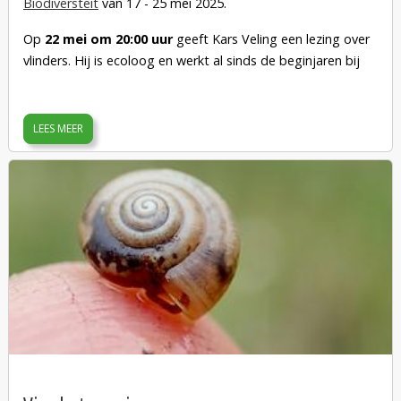
Biodiversteit
van 17 - 25 mei 2025.
Op
22 mei om 20:00 uur
geeft Kars Veling een lezing over
vlinders. Hij is ecoloog en werkt al sinds de beginjaren bij
De Vlinderstichting.
Locatie: kantine van Tuinpark De Bongerd, Kadoelenpad
LEES MEER
21, 1035 NW Amsterdam.
Deze activiteit is gratis, maar meldt je van te voren aan bij
info@kadoelerscheg.nl
, dan weten we ongeveer hoe groot
de groep wordt.