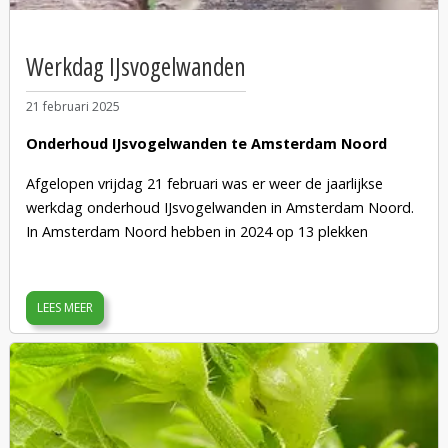
Henk van Alst
Werkdag IJsvogelwanden
21 februari 2025
Onderhoud IJsvogelwanden te Amsterdam Noord
Afgelopen vrijdag 21 februari was er weer de jaarlijkse
werkdag onderhoud IJsvogelwanden in Amsterdam Noord.
In Amsterdam Noord hebben in 2024 op 13 plekken
IJsvogelparen gebroed. Dat is best veel. Toch blijkt deze
opvallende vogel minder snel op te vallen dan zijn
kleurenpracht doet denken.
LEES MEER
Jan Jongejans is sinds 2016 coördinator van de
IJsvogelwerkgroep, onderdeel van de Vogelwerkgroep
Amsterdam. In nauwe samenwerking met de gemeente
Amsterdam en Stadsdeel Noord organiseert hij een
jaarlijkse werkdag.
Op de zonnige en droge dag kwamen meer dan 20