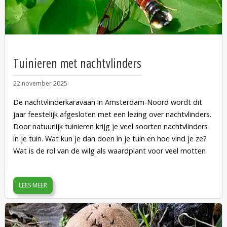
aanstaande worden er één of twee aangelegd in het deel
met de verblijfstuinen van dit tuinpark. De eerste ijsvogels
zijn al gesignaleerd.
Als je ook wilt meehelpen met het onderhouden of maken
Tuinieren met nachtvlinders
van ijsvogelwanden, stuur dan een mail naar
info@kadoelerscheg.nl. Het kan ook zijn dat je wilt
22 november 2025
meehelpen met het monitoren van de wanden. Stuur ook
dan een mail, zodat we contact met je kunnen opnemen.
De nachtvlinderkaravaan in Amsterdam-Noord wordt dit
jaar feestelijk afgesloten met een lezing over nachtvlinders.
Door natuurlijk tuinieren krijg je veel soorten nachtvlinders
in je tuin. Wat kun je dan doen in je tuin en hoe vind je ze?
Wat is de rol van de wilg als waardplant voor veel motten
en hoe kunnen al die soorten naast elkaar bestaan? Laat je
inspireren en verbazen over al deze nachtelijk activiteiten in
LEES MEER
je tuin en om je huis.
Aanmelden kan bij Floor: 06 2456 3117