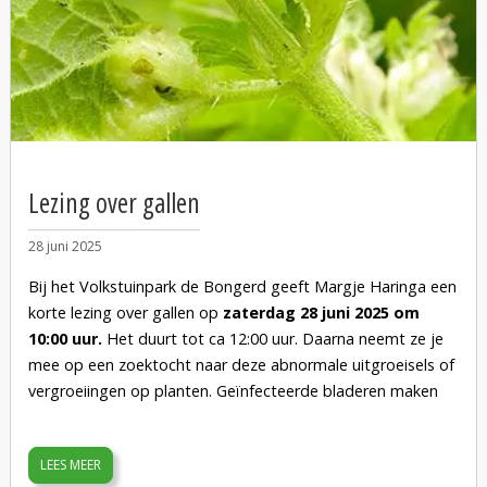
Lezing over gallen
28 juni 2025
Bij het Volkstuinpark de Bongerd geeft Margje Haringa een
korte lezing over gallen op
zaterdag 28 juni 2025 om
10:00 uur.
Het duurt tot ca 12:00 uur. Daarna neemt ze je
mee op een zoektocht naar deze abnormale uitgroeisels of
vergroeiingen op planten. Geïnfecteerde bladeren maken
bijvoorbeeld extra weefsel aan omdat een parasiet, vaak
een insect, een ei heeft gelegd op zo'n blad. Verzamelen
LEES MEER
voor het clubgebouw van Volkstuincomplex de Bongerd,