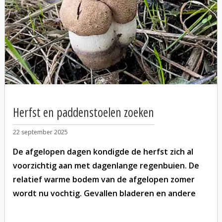
Waar: Beeldenbos Noord
Wanneer: zaterdag 22 november om 15:00 uur.
Henk van Alst
Herfst en paddenstoelen zoeken
22 september 2025
De afgelopen dagen kondigde de herfst zich al
voorzichtig aan met dagenlange regenbuien. De
relatief warme bodem van de afgelopen zomer
wordt nu vochtig. Gevallen bladeren en andere
plantenresten gaan rotten. Schimmels breken dit
organisch materiaal af tot voedingsstoffen en