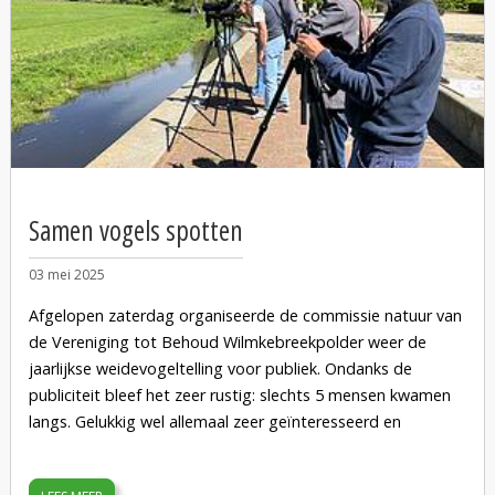
1035 NW Amsterdam. Doe stevige schoenen aan en laad je
smartphone op om mooie foto's te maken.
Lees ook zijn ecologisch onderzoek
Planten bij een safari
door Kadoelerduin
van begin juni 2024.
Deze activiteit is gratis, maar meldt je van te voren aan bij
info@kadoelerscheg.nl
, dan weten we ongeveer hoe groot
de groep wordt.
Samen vogels spotten
03 mei 2025
Afgelopen zaterdag organiseerde de commissie natuur van
de Vereniging tot Behoud Wilmkebreekpolder weer de
jaarlijkse weidevogeltelling voor publiek. Ondanks de
publiciteit bleef het zeer rustig: slechts 5 mensen kwamen
langs. Gelukkig wel allemaal zeer geïnteresseerd en
enthousiast. Toen Michiel en ik een stel jonge kievitjes
spotten, nam de blijdschap toe. Verder zagen we