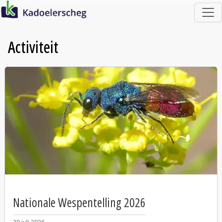
ga direct naar de inhoud
home
Activiteit
Nationale Wespentelling 2026