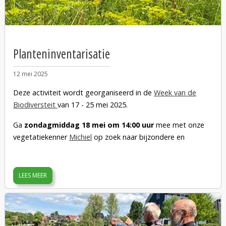
Planteninventarisatie
12 mei 2025
Deze activiteit wordt georganiseerd in de
Week van de
Biodiversteit
van 17 - 25 mei 2025.
Ga
zondagmiddag 18 mei om 14:00 uur
mee met onze
vegetatiekenner
Michiel
op zoek naar bijzondere en
gewone bloemen, struiken en bomen in de Kadoelerscheg.
Hij vertelt je met zijn passie voor planten (maar ook voor
schimmels en vogels) alles over de verschillende soorten die
LEES MEER
je tegenkomt, de grondsoort die ze nodig hebben en de
gemeenschappen waarin ze samen voorkomen. Vertrek
vanaf de parkeerplaats van Tuinpark De Bongerd,
Kadoelenpad 21, 1035 NW Amsterdam.